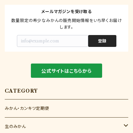
が安定し、それから20年ほどが働き盛り。そして
メールマガジンを受け取る
50年ぐらいまで実をつけ続けます。そして年数を
数量限定の希少なみかんの販売開始情報をいち早くお届け
重ねるごとに味わいにコクが生まれていきます。
します。
移り行くみかんの味わいを毎年の栽培の風景と
ともに楽しんでもらいたい。そんな想いで生まれ
登録
たのがこの、「みかんの一生」です。 1年間のみか
ん栽培日記公開中！以下のリンクよりお楽しみく
ださい♪ 【みかん日記はこちら】 https://kurad
公式サイトはこちらから
ashimikan.com/blog_category/kuradas
himikandiary/
CATEGORY
みかん・カンキツ定期便
生のみかん