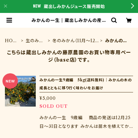
蔵出しみかんジュース販売開始
みかんの一生 | 蔵出しみかんの産地
直送通販は蔵出しみかんの藤原農園
｜和歌山県海南市下津町の特産品を
こちらからご購入下さい
HOM
生のみか
冬のみかん（11月～12
みかんの一
E
ん
月）
生
こちらは蔵出しみかんの藤原農園のお買い物専用ペー
ジ（base店）です。
みかんの一生9歳編 5kg(送料無料)｜みかんの木の
成長とともに移り行く味わいをお届け
¥5,000
SOLD OUT
みかんの一生 9歳編 商品の発送は12月25
日～31日となります みかんは苗木を植えてか
ら3，4歳から実をつけはじめ、10年程度で生産