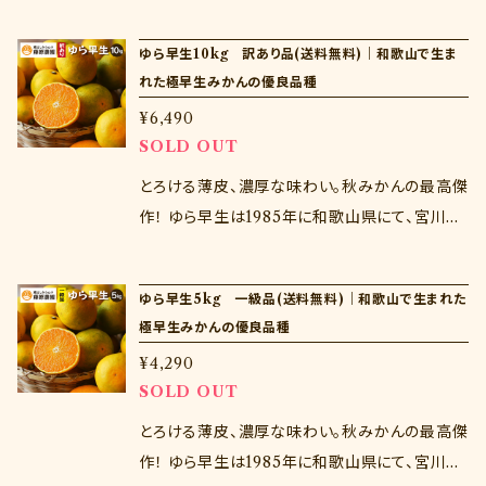
が飛び、ぱさつきがあるため、気になる場合はそ
生の枝変わりとして発見された優良品種。宮川
の部分を取り除いてお召し上がりください。 もち
早生より完熟時期が早い上に糖度が高く、薄皮
ゆら早生10kg 訳あり品(送料無料)｜和歌山で生ま
ろん水分が飛んでいるだけなのでそのまま食べ
が薄いのが特徴。従来の秋みかんのイメージを
れた極早生みかんの優良品種
ても問題はございません。 生ものであるためお
覆す、今、注目の品種です。 ※注意点※ 当商品
¥6,490
届け日の指定はできません。 商品到着後はすぐ
は訳あり品であるため、風傷等のみかんも入り
SOLD OUT
に開封し、中身を確認ください。商品到着から３
ますが、品質に問題はございません。 生ものであ
日以上経過した商品の交換は致しかねます。
るためお届け日の指定はできません。 商品到着
とろける薄皮、濃厚な味わい。秋みかんの最高傑
後はすぐに開封し、中身を確認ください。商品到
作！ ゆら早生は1985年に和歌山県にて、宮川早
着から３日以上経過した商品の交換は致しかね
生の枝変わりとして発見された優良品種。宮川
ます。
早生より完熟時期が早い上に糖度が高く、薄皮
ゆら早生5kg 一級品(送料無料)｜和歌山で生まれた
が薄いのが特徴。従来の秋みかんのイメージを
極早生みかんの優良品種
覆す、今、注目の品種です。 ※注意点※ 当商品
¥4,290
は訳あり品であるため、風傷等のみかんも入り
SOLD OUT
ますが、品質に問題はございません。 生ものであ
るためお届け日の指定はできません。 商品到着
とろける薄皮、濃厚な味わい。秋みかんの最高傑
後はすぐに開封し、中身を確認ください。商品到
作！ ゆら早生は1985年に和歌山県にて、宮川早