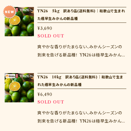
1。珍しい夏カンキツバレンシアを和歌山県海南
YN26 5kg 訳あり品(送料無料)｜和歌山で生まれ
市下津町から産地直送でお届けします 家庭用
た極早生みかんの新品種
のため多少の風傷があるものもありますのであ
¥3,690
らかじめご了承ください
SOLD OUT
爽やかな香りがたまらない、みかんシーズンの
到来を告げる新品種！ YN26は極早生みかんの
優良品種、「ゆら早生」を品種改良して作られた
和歌山生まれの品種。ゆら早生の食味を受け継
YN26 10kg 訳あり品(送料無料)｜和歌山で生ま
ぎながら、ゆら早生より早い9月に旬を迎えます。
れた極早生みかんの新品種
この品種ならではの爽やかな味わい、シャクっと
¥6,490
した食感を秋の味覚としてお楽しみくださいませ
SOLD OUT
♪ ※注意点※ 当商品は訳あり品であるため、
風傷等のみかんも入りますが、品質に問題はご
爽やかな香りがたまらない、みかんシーズンの
ざいません。 生ものであるためお届け日の指定
到来を告げる新品種！ YN26は極早生みかんの
はできません。 商品到着後はすぐに開封し、中身
優良品種、「ゆら早生」を品種改良して作られた