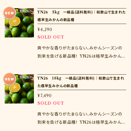
を確認ください。商品到着から３日以上経過した
和歌山生まれの品種。ゆら早生の食味を受け継
YN26 5kg 一級品(送料無料)｜和歌山で生まれた
商品の交換は致しかねます。
ぎながら、ゆら早生より早い9月に旬を迎えます。
極早生みかんの新品種
この品種ならではの爽やかな味わい、シャクっと
¥4,290
した食感を秋の味覚としてお楽しみくださいませ
SOLD OUT
♪ ※注意点※ 当商品は訳あり用であるため、
風傷等のみかんも入りますが、品質に問題はご
爽やかな香りがたまらない、みかんシーズンの
ざいません。 生ものであるためお届け日の指定
到来を告げる新品種！ YN26は極早生みかんの
はできません。 商品到着後はすぐに開封し、中身
優良品種、「ゆら早生」を品種改良して作られた
を確認ください。商品到着から３日以上経過した
和歌山生まれの品種。ゆら早生の食味を受け継
YN26 10kg 一級品(送料無料)｜和歌山で生まれ
商品の交換は致しかねます。
ぎながら、ゆら早生より早い9月に旬を迎えます。
た極早生みかんの新品種
この品種ならではの爽やかな味わい、シャクっと
¥7,490
した食感を秋の味覚としてお楽しみくださいませ
SOLD OUT
♪ ※注意点※ 生ものであるためお届け日の指
定はできません。 商品到着後はすぐに開封し、中
爽やかな香りがたまらない、みかんシーズンの
身を確認ください。商品到着から３日以上経過し
到来を告げる新品種！ YN26は極早生みかんの
た商品の交換は致しかねます。
優良品種、「ゆら早生」を品種改良して作られた