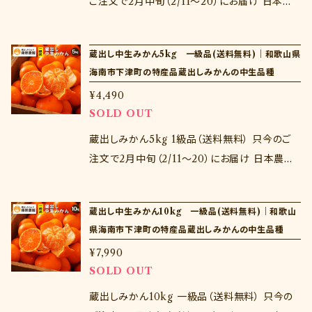
くるような傷ではございませんので、ご安心くだ
ご注文で2月中旬（2/11～20）にお届け 日本農
さい。
業遺産にも認定された下津町の蔵出しみかん。
蔵出しみかんは晩生品種が有名ですが、実は中
蔵出し中生みかん5kg 一級品(送料無料)｜和歌山県
生品種を貯蔵しても非常においしい。早生と晩
海南市下津町の特産品蔵出しみかんの中生品種
生のいいとこどりの濃厚な味わいをお楽しみく
¥4,490
ださいませ♪ 訳あり品のため風傷がついていた
SOLD OUT
り、サイズの小さいものや大きいものまで入りま
すが味は一級品と変わりません。もちろん傷んで
蔵出しみかん5kg 1級品（送料無料） 只今のご
くるような傷ではございませんので、ご安心くだ
注文で2月中旬（2/11～20）にお届け 日本農業
さい。
遺産にも認定された下津町の蔵出しみかん。蔵
出しみかんは晩生品種が有名ですが、実は中生
蔵出し中生みかん10kg 一級品(送料無料)｜和歌山
品種を貯蔵しても非常においしい。早生と晩生
県海南市下津町の特産品蔵出しみかんの中生品種
のいいとこどりの濃厚な味わいをお楽しみくださ
¥7,990
いませ♪ 贈り物にしたい方はこちらがオススメ
SOLD OUT
です♪
蔵出しみかん10kg 一級品（送料無料） 只今の