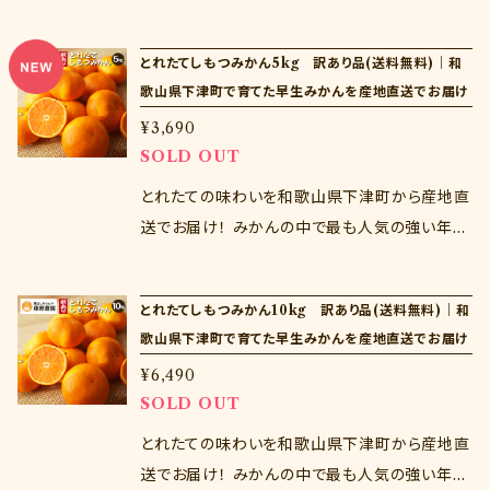
旬を迎える秋みかんの総称。日南1号や上野早
生など様々な品種があります。冬みかんよりも
とれたてしもつみかん5kg 訳あり品(送料無料)｜和
酸抜けや着色が早いため、秋から楽しめるみか
歌山県下津町で育てた早生みかんを産地直送でお届け
んです。 ※注意点※ 当商品は訳あり品であるた
¥3,690
め、風傷等のみかんも入りますが、品質に問題は
SOLD OUT
ございません。 生ものであるためお届け日の指
定はできません。 商品到着後はすぐに開封し、中
とれたての味わいを和歌山県下津町から産地直
身を確認ください。商品到着から３日以上経過し
送でお届け！ みかんの中で最も人気の強い年末
た商品の交換は致しかねます。
の早生みかん。和歌山県下津町は年末に収穫し
たみかんを貯蔵して年明けに出荷する蔵出しみ
とれたてしもつみかん10kg 訳あり品(送料無料)｜和
かんが有名ですが、年末のとれたてみかんもも
歌山県下津町で育てた早生みかんを産地直送でお届け
ちろんおいしい！産地直送だからこそできる新鮮
¥6,490
な味わいをお楽しみくださいませ♪ ※注意点※
SOLD OUT
当商品は家庭用であるため、風傷等のみかんも
入りますが、品質に問題はございません。ご家庭
とれたての味わいを和歌山県下津町から産地直
用にご利用ください。 生ものであるためお届け
送でお届け！ みかんの中で最も人気の強い年末