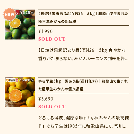
和歌山生まれの品種。ゆら早生の食味を受け継
【日焼け果訳あり品】YN26 5kg｜和歌山で生まれた
ぎながら、ゆら早生より早い9月に旬を迎えます。
極早生みかんの新品種
この品種ならではの爽やかな味わい、シャクっと
¥1,990
した食感を秋の味覚としてお楽しみくださいませ
SOLD OUT
♪ ※注意点※ 生ものであるためお届け日の指
定はできません。 商品到着後はすぐに開封し、中
【日焼け果超訳あり品】YN26 5kg 爽やかな
身を確認ください。商品到着から３日以上経過し
香りがたまらない、みかんシーズンの到来を告
た商品の交換は致しかねます。
げる新品種！ YN26は極早生みかんの優良品
種、「ゆら早生」を品種改良して作られた和歌山
ゆら早生5kg 訳あり品(送料無料)｜和歌山で生まれ
生まれの品種。ゆら早生の食味を受け継ぎなが
た極早生みかんの優良品種
ら、ゆら早生より早い9月に旬を迎えます。この品
¥3,690
種ならではの爽やかな味わい、シャクっとした食
SOLD OUT
感を秋の味覚としてお楽しみくださいませ♪ ※
注意点※ 当商品は超訳あり品で日焼け果のみ
とろける薄皮、濃厚な味わい。秋みかんの最高傑
かんをお送りします。日焼け部分の内部は水分
作！ ゆら早生は1985年に和歌山県にて、宮川早