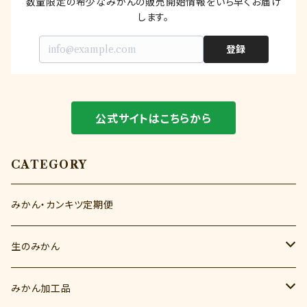
数量限定の希少なみかんの販売開始情報をいち早くお届け
訳あり品のため風傷がついていたり、大小混合
します。
で様々なサイズのものが入りますが味は一級品
と変わりません。もちろん傷んでくるような傷で
登録
はございませんので、ご安心ください。
公式サイトはこちらから
CATEGORY
みかん・カンキツ定期便
生のみかん
秋のみかん（9月～10月）
みかん加工品