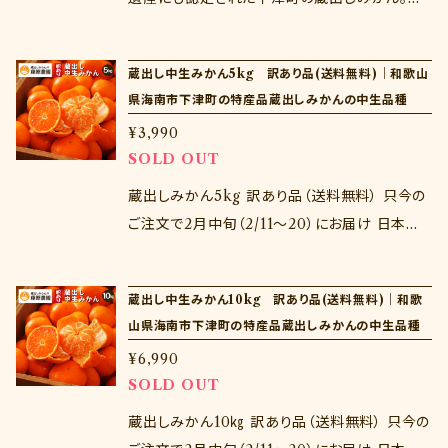
出しみかんは晩生品種が有名ですが、実は早生
品種を貯蔵しても非常においしい。晩生ではな
蔵出し中生みかん5kg 訳あり品(送料無料)｜和歌山
かなかできないとろける薄皮の味わいをお楽し
県海南市下津町の特産品蔵出しみかんの中生品種
みください。 贈り物にしたい方はこちらがオスス
¥3,990
メです♪
SOLD OUT
蔵出しみかん5kg 訳あり品（送料無料） 只今の
ご注文で2月中旬（2/11～20）にお届け 日本農
業遺産にも認定された下津町の蔵出しみかん。
蔵出しみかんは晩生品種が有名ですが、実は中
蔵出し中生みかん10kg 訳あり品(送料無料)｜和歌
生品種を貯蔵しても非常においしい。早生と晩
山県海南市下津町の特産品蔵出しみかんの中生品種
生のいいとこどりの濃厚な味わいをお楽しみく
¥6,990
ださいませ♪ 訳あり品のため風傷がついていた
SOLD OUT
り、サイズの小さいものや大きいものまで入りま
すが味は一級品と変わりません。もちろん傷んで
蔵出しみかん10㎏ 訳あり品（送料無料） 只今の