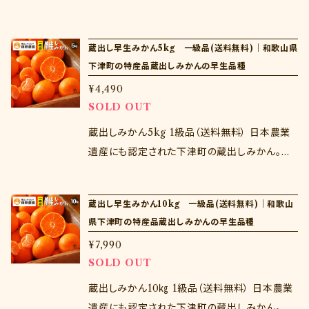
蔵出しみかんは晩生品種が有名ですが、実は早
生品種を貯蔵しても非常においしい。晩生では
蔵出し早生みかん5kg 一級品(送料無料)｜和歌山県
なかなかできないとろける薄皮の味わいをお楽
下津町の特産品蔵出しみかんの早生品種
しみください。 訳あり品のため風傷がついてい
¥4,490
たり、サイズの小さいものや大きいものまで入り
SOLD OUT
ますが味は一級品と変わりません。もちろん傷ん
でくるような傷ではございませんので、ご安心く
蔵出しみかん5kg 1級品（送料無料） 日本農業
ださい。
遺産にも認定された下津町の蔵出しみかん。蔵
出しみかんは晩生品種が有名ですが、実は早生
品種を貯蔵しても非常においしい。晩生ではな
蔵出し早生みかん10kg 一級品(送料無料)｜和歌山
かなかできないとろける薄皮の味わいをお楽し
県下津町の特産品蔵出しみかんの早生品種
みください。 贈り物にしたい方はこちらがオスス
¥7,990
メです♪
SOLD OUT
蔵出しみかん10㎏ 1級品（送料無料） 日本農業
遺産にも認定された下津町の蔵出しみかん。蔵