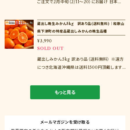
ご注文で2月中旬（2/11～20）にお届け 日本農
業遺産にも認定された下津町の蔵出しみかん。
蔵出しみかんは晩生品種が有名ですが、実は中
蔵出し晩生みかん5kg 訳あり品(送料無料)｜和歌山
生品種を貯蔵しても非常においしい。早生と晩
県下津町の特産品蔵出しみかんの晩生品種
生のいいとこどりの濃厚な味わいをお楽しみく
¥3,990
ださいませ♪ 贈り物にしたい方はこちらがオス
SOLD OUT
スメです♪
蔵出しみかん5kg 訳あり品（送料無料） ※遠方
につき北海道沖縄県は送料1500円頂戴します。
年末に収穫したみかんを木造の貯蔵庫で1か月
以上寝かし、熟成させることで、凝縮された甘み
とまろやかな酸味を生み出す蔵出しみかん。和
もっと見る
歌山県下津町の独自の文化として日本農業遺産
にも認定された今注目のみかんです♪ 厚めの
ふくろをプリっとかむと中から濃厚な果汁がジュ
メールマガジンを受け取る
ワっとあふれます。年明けにも家族でみかんを！