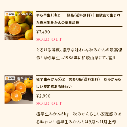
着から３日以上経過した商品の交換は致しかね
生の枝変わりとして発見された優良品種。宮川
ます。
早生より完熟時期が早い上に糖度が高く、薄皮
ゆら早生10kg 一級品(送料無料)｜和歌山で生まれ
が薄いのが特徴。従来の秋みかんのイメージを
た極早生みかんの優良品種
覆す、今、注目の品種です。 ※注意点※ 商品到
¥7,490
着後はすぐに開封し、中身を確認ください。商品
SOLD OUT
到着から３日以上経過した商品の交換は致しか
ねます。
とろける薄皮、濃厚な味わい。秋みかんの最高傑
作！ ゆら早生は1985年に和歌山県にて、宮川早
生の枝変わりとして発見された優良品種。宮川
早生より完熟時期が早い上に糖度が高く、薄皮
極早生みかん5kg 訳あり品(送料無料)｜秋みかんら
が薄いのが特徴。従来の秋みかんのイメージを
しい安定感ある味わい
覆す、今、注目の品種です。 ※注意点※ 商品到
¥2,990
着後はすぐに開封し、中身を確認ください。商品
SOLD OUT
到着から３日以上経過した商品の交換は致しか
ねます。
極早生みかん5kg｜秋みかんらしい安定感のあ
る味わい！ 極早生みかんとは9月～11月上旬に