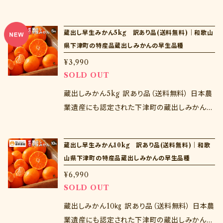
い。商品到着から３日以上経過した商品の交換
の早生みかん。和歌山県下津町は年末に収穫し
は致しかねます。
たみかんを貯蔵して年明けに出荷する蔵出しみ
蔵出し早生みかん5kg 訳あり品(送料無料)｜和歌山
かんが有名ですが、年末のとれたてみかんもも
県下津町の特産品蔵出しみかんの早生品種
ちろんおいしい！産地直送だからこそできる新鮮
¥3,990
な味わいをお楽しみくださいませ♪ ※注意点※
SOLD OUT
生ものであるためお届け日の指定はできませ
ん。下記選択肢より出荷時期をお選びください。
蔵出しみかん5kg 訳あり品（送料無料） 日本農
商品到着後はすぐに開封し、中身を確認くださ
業遺産にも認定された下津町の蔵出しみかん。
い。商品到着から３日以上経過した商品の交換
蔵出しみかんは晩生品種が有名ですが、実は早
は致しかねます。
生品種を貯蔵しても非常においしい。晩生では
蔵出し早生みかん10kg 訳あり品(送料無料)｜和歌
なかなかできないとろける薄皮の味わいをお楽
山県下津町の特産品蔵出しみかんの早生品種
しみください。 訳あり品のため風傷がついてい
¥6,990
たり、サイズの小さいものや大きいものまで入り
SOLD OUT
ますが味は一級品と変わりません。もちろん傷ん
でくるような傷ではございませんので、ご安心く
蔵出しみかん10㎏ 訳あり品（送料無料） 日本農
ださい。
業遺産にも認定された下津町の蔵出しみかん。