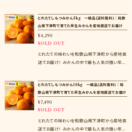
日の指定はできません。下記選択肢より出荷時
の早生みかん。和歌山県下津町は年末にとった
期をお選びください。 商品到着後はすぐに開封
収穫したみかんを貯蔵して年明けに出荷する蔵
とれたてしもつみかん5kg 一級品(送料無料)｜和歌
し、中身を確認ください。商品到着から３日以上
出しみかんが有名ですが、年末のとれたてみか
山県下津町で育てた早生みかんを産地直送でお届け
経過した商品の交換は致しかねます。
んももちろんおいしい！産地直送だからこそでき
¥4,290
る新鮮な味わいをお楽しみくださいませ♪ ※注
SOLD OUT
意点※ 当商品は家庭用であるため、風傷等の
みかんも入りますが、品質に問題はございませ
とれたての味わいを和歌山県下津町から産地直
ん。ご家庭用にご利用ください。 生ものであるた
送でお届け！ みかんの中で最も人気の強い年末
めお届け日の指定はできません。下記選択肢よ
の早生みかん。和歌山県下津町は年末に収穫し
り出荷時期をお選びください。 商品到着後はす
たみかんを貯蔵して年明けに出荷する蔵出しみ
とれたてしもつみかん10kg 一級品(送料無料)｜和
ぐに開封し、中身を確認ください。商品到着から
かんが有名ですが、年末のとれたてみかんもも
歌山県下津町で育てた早生みかんを産地直送でお届け
３日以上経過した商品の交換は致しかねます。
ちろんおいしい！産地直送だからこそできる新鮮
¥7,490
な味わいをお楽しみくださいませ♪ ※注意点※
SOLD OUT
生ものであるためお届け日の指定はできませ
ん。下記選択肢より出荷時期をお選びください。
とれたての味わいを和歌山県下津町から産地直
商品到着後はすぐに開封し、中身を確認くださ
送でお届け！ みかんの中で最も人気の強い年末