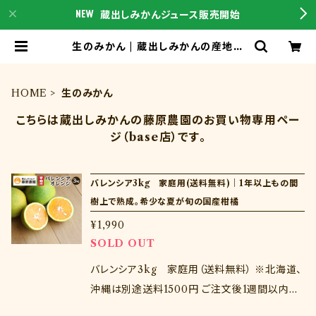
蔵出しみかんジュース販売開始
生のみかん | 蔵出しみかんの産地直
送通販は蔵出しみかんの藤原農園｜
和歌山県海南市下津町の特産品をこ
ちらからご購入下さい
HOME
生のみかん
こちらは蔵出しみかんの藤原農園のお買い物専用ペー
ジ（base店）です。
バレンシア3kg 家庭用(送料無料)｜1年以上もの間
樹上で熟成。希少な夏が旬の国産柑橘
¥1,990
SOLD OUT
バレンシア3kg 家庭用（送料無料） ※北海道、
沖縄は別途送料1500円 ご注文後1週間以内に
お届けします 日本では和歌山県が生産量No.