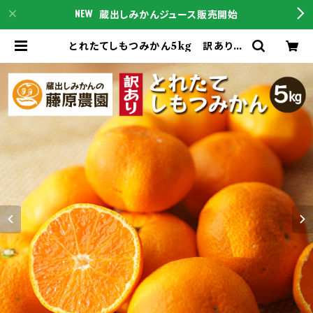
蔵出しみかんジュース販売開始
とれたてしもつみかん5kg 訳あり品
(送料無料)｜和歌山県下津町で育て
た早生みかんを産地直送でお届け |
蔵出しみかんの産地直送通販は蔵出
しみかんの藤原農園｜和歌山県海南
市下津町の特産品をこちらからご購入
下さい