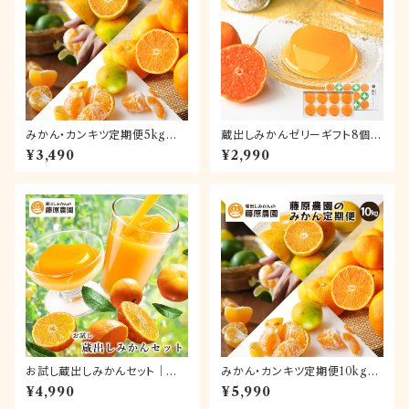
みかん・カンキツ定期便5kg｜
蔵出しみかんゼリーギフト8個入
和歌山県下津町の藤原農園から
【送料無料】
¥3,490
¥2,990
旬のみかんを毎月産地直送でお
届け
お試し蔵出しみかんセット｜ジュ
みかん・カンキツ定期便10kg｜
ースとゼリーが楽しめる人気商
和歌山県海南市下津町の藤原
¥4,990
¥5,990
品詰め合わせ。お試しにもギフト
農園から旬のみかんを毎月産地