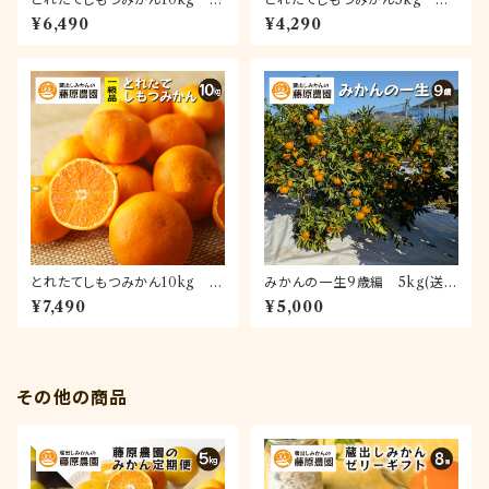
あり品(送料無料)｜和歌山県下
級品(送料無料)｜和歌山県下津
¥6,490
¥4,290
津町で育てた早生みかんを産地
町で育てた早生みかんを産地直
直送でお届け
送でお届け
とれたてしもつみかん10kg 一
みかんの一生9歳編 5kg(送料
級品(送料無料)｜和歌山県下津
無料)｜みかんの木の成長とと
¥7,490
¥5,000
町で育てた早生みかんを産地直
もに移り行く味わいをお届け
送でお届け
その他の商品