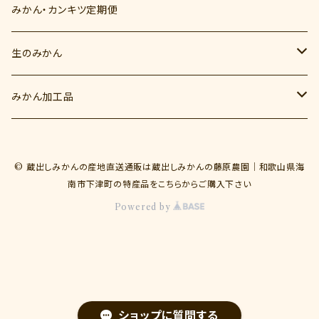
みかん・カンキツ定期便
生のみかん
秋のみかん（9月～10月）
みかん加工品
YN26（9月）
冬のみかん（11月～12月）
みかんジュース
© 蔵出しみかんの産地直送通販は蔵出しみかんの藤原農園｜和歌山県海
ゆら早生（10月）
とれたてしもつみかん
蔵出しみかん（1月～2月）
みかんゼリー
南市下津町の特産品をこちらからご購入下さい
Powered by
みかんの一生
蔵出しみかん早生（1月）
春のカンキツ（3月～6月）
蔵出しみかん中生（1月～2月）
ポンカン（3月）
夏のカンキツ（7月）
蔵出しみかん晩生（1月～2月）
はるみ（3月）
バレンシア
ショップに質問する