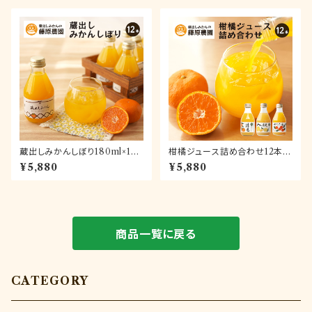
にもお使いいただけます
直送でお届け
蔵出しみかんしぼり180ml×12
柑橘ジュース詰め合わせ12本|
本【送料無料】
和歌山県海南市下津町産の果
¥5,880
¥5,880
汁100%ストレートジュース
商品一覧に戻る
CATEGORY