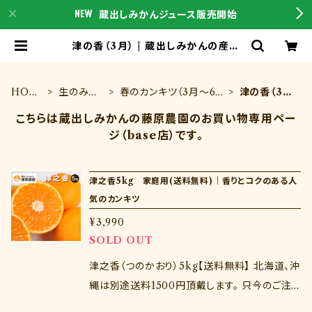
蔵出しみかんジュース販売開始
津の香（3月） | 蔵出しみかんの産地
直送通販は蔵出しみかんの藤原農園
｜和歌山県海南市下津町の特産品を
こちらからご購入下さい
HOM
生のみか
春のカンキツ（3月～6
津の香（3
E
ん
月）
月）
こちらは蔵出しみかんの藤原農園のお買い物専用ペー
ジ（base店）です。
津之香5kg 家庭用(送料無料)｜香りとコクのある人
気のカンキツ
¥3,990
SOLD OUT
津之香（つのかおり）5kg【送料無料】 北海道、沖
縄は別途送料1500円頂戴します。 只今のご注
文で3月上旬（3/1～3/15）の発送となります。 津