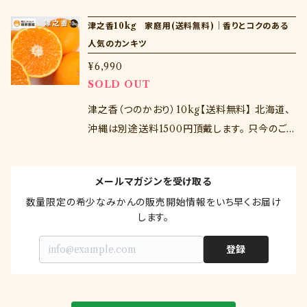
之香は1972年に長崎県の口之津試験場にて温
津之香10kg 家庭用(送料無料)｜香りとコクのある
州みかん（興津早生）と清見を交配して育成され
人気のカンキツ
た品種。手で剥ける上に甘味が強く、香り高い、3
¥6,990
月4月に楽しめる温州みかんに近い品種です。
SOLD OUT
「かんさい情報ネットten.」にてご紹介頂きまし
た！
津之香（つのかおり）10kg【送料無料】 北海道、
沖縄は別途送料1500円頂戴します。 只今のご
注文で3月上旬（3/1～3/15）の発送となります。
津之香は1972年に長崎県の口之津試験場にて
メールマガジンを受け取る
温州みかん（興津早生）と清見を交配して育成さ
数量限定の希少なみかんの販売開始情報をいち早くお届け
れた品種。手で剥ける上に甘味が強く、香り高
します。
い、3月4月に楽しめる温州みかんに近い品種で
す。 「かんさい情報ネットten.」にてご紹介頂きま
登録
した！