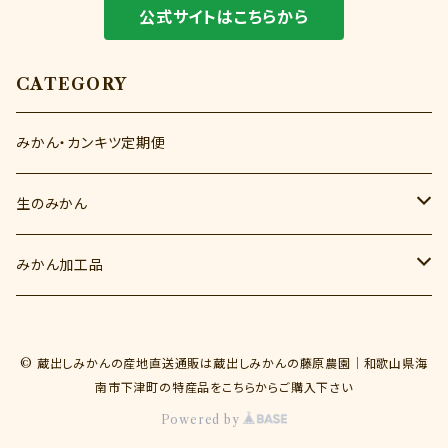
公式サイトはこちらから
CATEGORY
みかん・カンキツ定期便
生のみかん
秋のみかん（9月～10月）
みかん加工品
YN26（9月）
冬のみかん（11月～12月）
みかんジュース
© 蔵出しみかんの産地直送通販は蔵出しみかんの藤原農園｜和歌山県海
ゆら早生（10月）
とれたてしもつみかん
蔵出しみかん（1月～2月）
みかんゼリー
南市下津町の特産品をこちらからご購入下さい
Powered by
みかんの一生
蔵出しみかん早生（1月）
春のカンキツ（3月～6月）