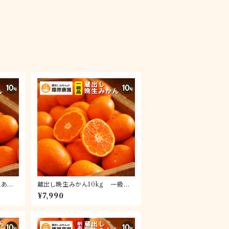
訳あり
蔵出し晩生みかん10kg 一級品
南市下
(送料無料)｜和歌山県下津町の特
¥7,990
の晩生
産品蔵出しみかんの晩生品種