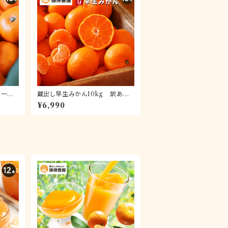
 一級
蔵出し早生みかん10kg 訳あり
南市下
品(送料無料)｜和歌山県下津町の
¥6,990
の最高
特産品蔵出しみかんの早生品種