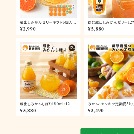
蔵出しみかんゼリーギフト8個入
飲む蔵出しみかんゼリー12
【送料無料】
ト【送料無料】
¥2,990
¥5,880
蔵出しみかんしぼり180ml×12本
みかん・カンキツ定期便5k
【送料無料】
歌山県下津町の藤原農園か
¥5,880
¥3,490
みかんを毎月産地直送でお