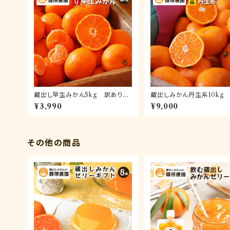
蔵出し早生みかん5kg 訳あり品
蔵出しみかん丹生系10kg
(送料無料)｜和歌山県下津町の特
品(送料無料)｜和歌山県海
¥3,990
¥9,000
産品蔵出しみかんの早生品種
津町の特産品蔵出しみかん
級品種
その他の商品