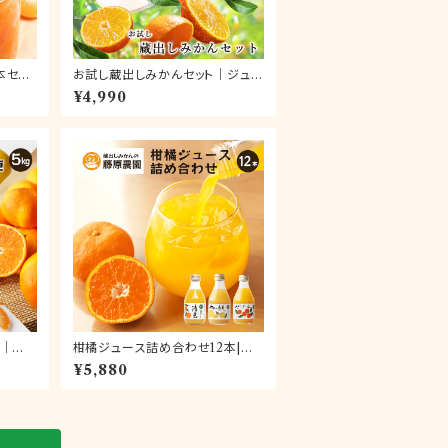
本セッ
お試し蔵出しみかんセット｜ジュー
スとゼリーが楽しめる人気商品詰
¥4,990
め合わせ。お試しにもギフトにもお
使いいただけます
g｜和
柑橘ジュース詰め合わせ12本|和
ら旬の
歌山県海南市下津町産の果汁10
¥5,880
届け
0%ストレートジュース