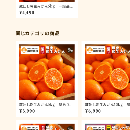
蔵出し晩生みかん5kg 一級品
(送料無料)｜和歌山県海南市下津
¥4,490
町の特産品蔵出しみかんの晩生品
種
同じカテゴリの商品
蔵出し晩生みかん5kg 訳あり品
蔵出し晩生みかん10kg 
(送料無料)｜和歌山県下津町の特
品(送料無料)｜和歌山県海
¥3,990
¥6,990
産品蔵出しみかんの晩生品種
津町の特産品蔵出しみかん
品種