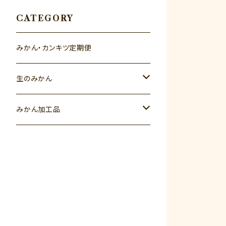
CATEGORY
みかん・カンキツ定期便
生のみかん
秋のみかん（9月～10月）
みかん加工品
YN26（9月）
冬のみかん（11月～12月）
みかんジュース
ゆら早生（10月）
とれたてしもつみかん
蔵出しみかん（1月～2月）
みかんゼリー
みかんの一生
蔵出しみかん早生（1月）
春のカンキツ（3月～6月）