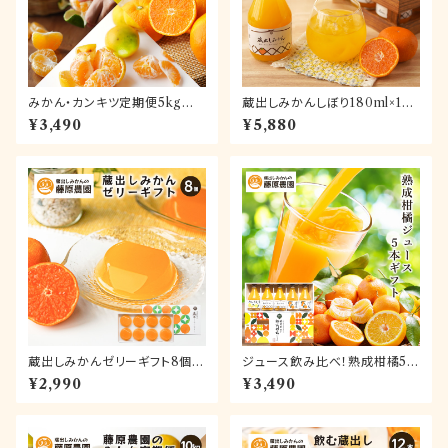
みかん・カンキツ定期便5kg｜
蔵出しみかんしぼり180ml×12
和歌山県下津町の藤原農園から
本【送料無料】
¥3,490
¥5,880
旬のみかんを毎月産地直送でお
届け
蔵出しみかんゼリーギフト8個入
ジュース飲み比べ！熟成柑橘5本
【送料無料】
ギフト～和歌山県海南市下津町
¥2,990
¥3,490
産カンキツ100％ストレートジュ
ース