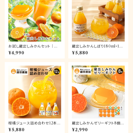
お試し蔵出しみかんセット｜ジュ
蔵出しみかんしぼり180ml×12
ースとゼリーが楽しめる人気商
本【送料無料】
¥4,990
¥5,880
品詰め合わせ。お試しにもギフト
にもお使いいただけます
柑橘ジュース詰め合わせ12本|
蔵出しみかんゼリーギフト8個入
和歌山県海南市下津町産の果
【送料無料】
¥5,880
¥2,990
汁100%ストレートジュース