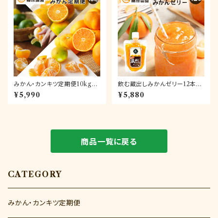
みかん・カンキツ定期便10kg｜
飲む蔵出しみかんゼリー12本セ
和歌山県海南市下津町の藤原
ット【送料無料】
¥5,990
¥5,880
農園から旬のみかんを毎月産地
直送でお届け
商品一覧に戻る
CATEGORY
みかん・カンキツ定期便