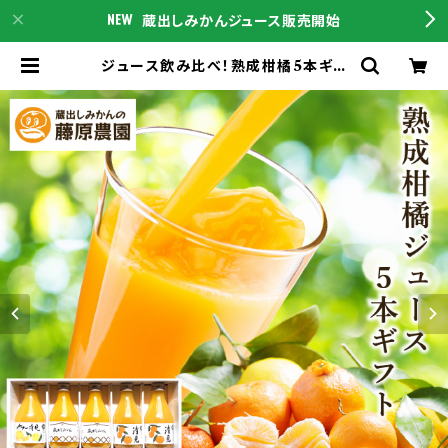
蔵出しみかんジュース販売開始
ジュース飲み比べ！熟成柑橘5本ギフ
ト～和歌山県海南市下津町産カンキ
ツ100％ストレートジュース | 蔵出し
みかんの産地直送通販は蔵出しみか
んの藤原農園｜和歌山県海南市下津
町の特産品をこちらからご購入下さい