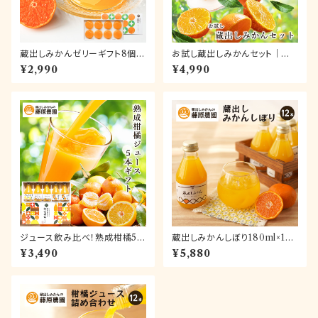
蔵出しみかんゼリーギフト8個入
お試し蔵出しみかんセット｜ジュ
【送料無料】
ースとゼリーが楽しめる人気商
¥2,990
¥4,990
品詰め合わせ。お試しにもギフト
にもお使いいただけます
ジュース飲み比べ！熟成柑橘5本
蔵出しみかんしぼり180ml×12
ギフト～和歌山県海南市下津町
本【送料無料】
¥3,490
¥5,880
産カンキツ100％ストレートジュ
ース