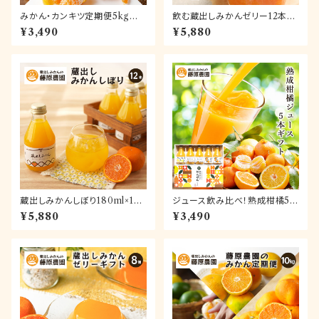
みかん・カンキツ定期便5kg｜
飲む蔵出しみかんゼリー12本セ
和歌山県下津町の藤原農園から
ット【送料無料】
¥3,490
¥5,880
旬のみかんを毎月産地直送でお
届け
蔵出しみかんしぼり180ml×12
ジュース飲み比べ！熟成柑橘5本
本【送料無料】
ギフト～和歌山県海南市下津町
¥5,880
¥3,490
産カンキツ100％ストレートジュ
ース