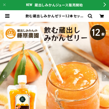
蔵出しみかんジュース販売開始
飲む蔵出しみかんゼリー12本セット
【送料無料】 | 蔵出しみかんの産地直
送通販は蔵出しみかんの藤原農園｜
和歌山県海南市下津町の特産品をこ
ちらからご購入下さい