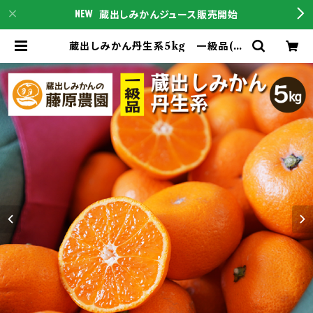
蔵出しみかんジュース販売開始
蔵出しみかん丹生系5kg 一級品(送
料無料)｜和歌山県海南市下津町の特
産品蔵出しみかんの最高級品種 | 蔵
出しみかんの産地直送通販は蔵出し
みかんの藤原農園｜和歌山県海南市
下津町の特産品をこちらからご購入下
さい