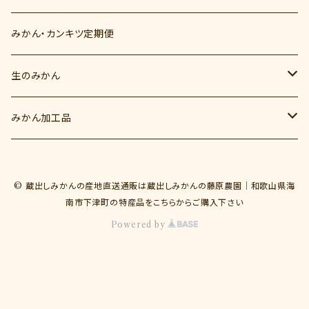
みかん・カンキツ定期便
生のみかん
秋のみかん（9月～10月）
みかん加工品
YN26（9月）
冬のみかん（11月～12月）
みかんジュース
© 蔵出しみかんの産地直送通販は蔵出しみかんの藤原農園｜和歌山県海
ゆら早生（10月）
とれたてしもつみかん
蔵出しみかん（1月～2月）
みかんゼリー
南市下津町の特産品をこちらからご購入下さい
Powered by
みかんの一生
蔵出しみかん早生（1月）
春のカンキツ（3月～6月）
蔵出しみかん中生（1月～2月）
ポンカン（3月）
夏のカンキツ（7月）