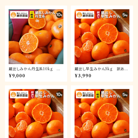
蔵出しみかん丹生系10kg 一
蔵出し早生みかん5kg 訳あり
級品(送料無料)｜和歌山県海南
品(送料無料)｜和歌山県下津町
¥9,000
¥3,990
市下津町の特産品蔵出しみかん
の特産品蔵出しみかんの早生品
の最高級品種
種