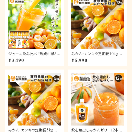
ジュース飲み比べ！熟成柑橘5本
みかん・カンキツ定期便10kg｜
ギフト～和歌山県海南市下津町
和歌山県海南市下津町の藤原
¥3,490
¥5,990
産カンキツ100％ストレートジュ
農園から旬のみかんを毎月産地
ース
直送でお届け
みかん・カンキツ定期便5kg｜
飲む蔵出しみかんゼリー12本セ