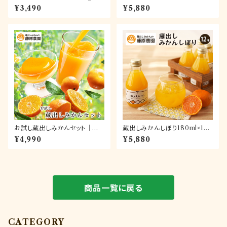
和歌山県下津町の藤原農園から
ット【送料無料】
¥3,490
¥5,880
旬のみかんを毎月産地直送でお
届け
お試し蔵出しみかんセット｜ジュ
蔵出しみかんしぼり180ml×12
ースとゼリーが楽しめる人気商
本【送料無料】
¥4,990
¥5,880
品詰め合わせ。お試しにもギフト
にもお使いいただけます
商品一覧に戻る
CATEGORY